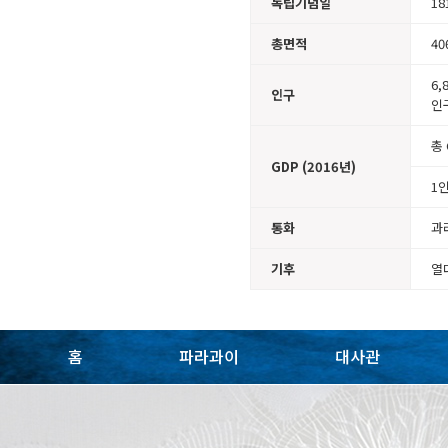
독립기념일
18
총면적
40
6,
인구
인구
총 
GDP (2016년)
1인
통화
과라
기후
열
홈
파라과이
대사관