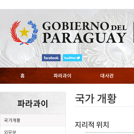
홈
파라과이
대사관
국가 개황
파라과이
국가개황
지리적 위치
외무부